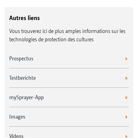
sur toute la largeur de la rampe. Les temps
d’attente pour l'amorçage de rampe en
Autres liens
fourrière font partie du passé.
Vous trouverez ici de plus amples informations sur les
technologies de protection des cultures
Prospectus
Testberichte
mySprayer-App
Images
Système de circulation continue DUS
Grâce au limiteur de pression, la bouillie reste
Videos