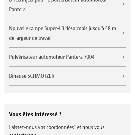
Pantera
Nouvelle rampe Super-L3 désormais jusqu'à 48 m
de largeur de travail
Pulvérisateur automoteur Pantera 7004
Démarrage
Bineuse SCHMOTZER
Sans DUS
Avec DUS : bouillie disponible immédiatement
sur toute la largeur
Env. 40 mètres
Vous êtes intéressé ?
Laissez-nous vos coordonnées* et nous vous