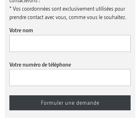
contacterons :
* Vos coordonnées sont exclusivement utilisées pour
prendre contact avec vous, comme vous le souhaitez.
Votre nom
Votre numéro de téléphone
depuis la pompe
Réducteur de pression
Clapet anti-retour
Conduite de pulvérisation
Le flux de bouillie est amené du régulateur de
pression au limiteur de pression et s’écoule avec
une faible pression jusqu’au restricteur. Il
s’écoule dans le sens inverse à travers les
conduites de pulvérisation pour revenir à la
cuve. La circulation est donc continue.
Vers la cuve