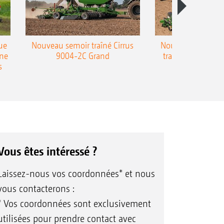
ue
Nouveau semoir traîné Cirrus
Nouveau semoir 
une
9004-2C Grand
traîné Precea-T
s
Vous êtes intéressé ?
Laissez-nous vos coordonnées* et nous
vous contacterons :
* Vos coordonnées sont exclusivement
utilisées pour prendre contact avec