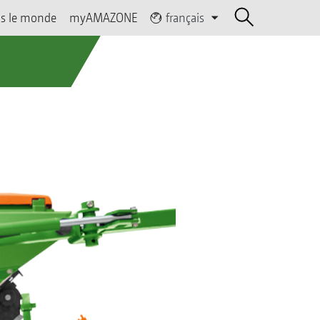
s le monde
myAMAZONE
français