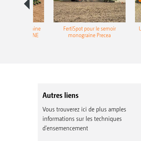
emoir monograine
FertiSpot pour le semoir
ecea-TCC AMAZONE
monograine Precea
Autres liens
Vous trouverez ici de plus amples
informations sur les techniques
d'ensemencement