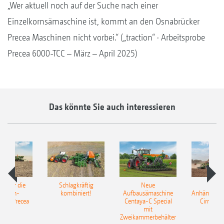
„Wer aktuell noch auf der Suche nach einer
Einzelkornsämaschine ist, kommt an den Osnabrücker
Precea Maschinen nicht vorbei.“ („traction“ · Arbeitsprobe
Precea 6000-TCC – März – April 2025)
Das könnte Sie auch interessieren
pot für die
Schlagkräftig
Neue
Neu
elkorn-
kombiniert!
Aufbausämaschine
Anhängesäk
ine Precea
Centaya-C Special
Cirrus 9
mit
Gra
Zweikammerbehälter