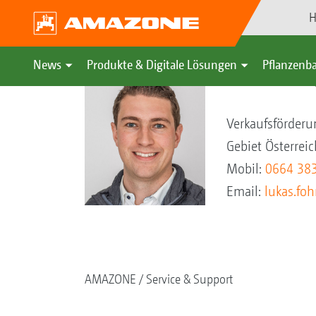
H
News
Produkte & Digitale Lösungen
Pflanzenba
Lukas Fohrin
Verkaufsförderu
Gebiet Österreic
Mobil:
0664 38
Email:
lukas.fo
AMAZONE
Service & Support