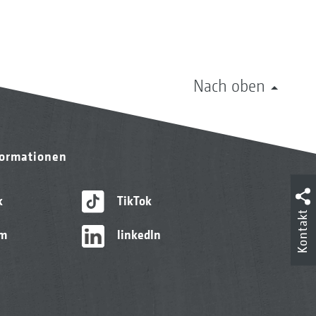
Nach oben
formationen
k
TikTok
Kontakt
am
linkedIn