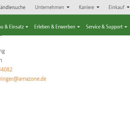
ändlersuche
Unternehmen
Karriere
Einkauf
u & Einsatz
Erleben & Erwerben
Service & Support
ger
ng
h
34082
hringer@amazone.de