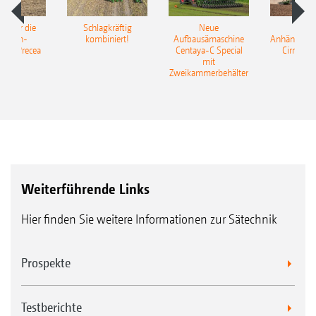
pot für die
Schlagkräftig
Neue
Neu
elkorn-
kombiniert!
Aufbausämaschine
Anhängesäk
ine Precea
Centaya-C Special
Cirrus 9
mit
Gra
Zweikammerbehälter
Weiterführende Links
Hier finden Sie weitere Informationen zur Sätechnik
Prospekte
Testberichte