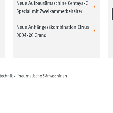
Neue Aufbausämaschine Centaya-C
Special mit Zweikammerbehälter
Neue Anhängesäkombination Cirrus
9004-2C Grand
technik
Pneumatische Sämaschinen
rhalb des Dosierers
Eine weitere Kombinationsm
Frontanbaubehälter FTender
2TX