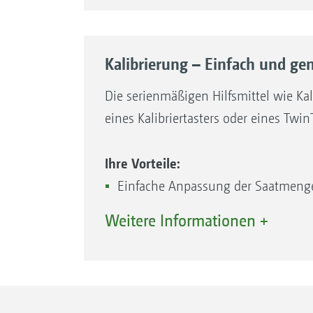
Kalibrierung – Einfach und ge
Die serienmäßigen Hilfsmittel wie Ka
eines Kalibriertasters oder eines Twi
Ihre Vorteile:
Einfache Anpassung der Saatmenge 
Einfaches Kalibrieren über Kalibrie
Weitere Informationen +
Kalibrierset inklusive
Einfache Restmengenentleerung üb
Einfacher Wechsel der Dosierwalze