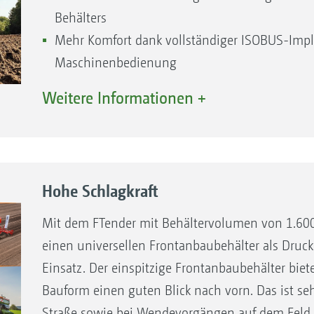
Behälters
Mehr Komfort dank vollständiger ISOBUS-Impl
Maschinenbedienung
Große Behälteröffnung ermöglicht einfache un
Weitere Informationen +
Komfortabler und schneller Ankuppelnvorgan
Gut erreichbarer Dosierer
Serienmäßiges Kalibrierset in der Maschine
Einfaches Kalibrieren mit Kalibrierset über Kal
Hohe Schlagkraft
möglich
Mit dem FTender mit Behältervolumen von 1.600
einen universellen Frontanbaubehälter als Druckb
Einsatz. Der einspitzige Frontanbaubehälter bie
Bauform einen guten Blick nach vorn. Das ist sehr
Straße sowie bei Wendevorgängen auf dem Feld. 