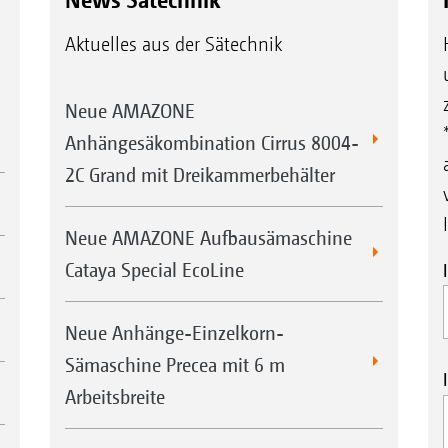
Bodenbearbeitungsmaschinen zur Saat
Aktuelles aus der Sätechnik
von Zwischenfrüchten und zur Tiefendüngung
Überdrucksystem für optimale Förderleistunge
Neue AMAZONE
Großes Behältervolumen für lange Einsatzzei
Anhängesäkombination Cirrus 8004-
FTender mit Reifenpacker und/oder Zusatzgew
2C Grand mit Dreikammerbehälter
Neue AMAZONE Aufbausämaschine
Cataya Special EcoLine
Neue Anhänge-Einzelkorn-
Sämaschine Precea mit 6 m
Arbeitsbreite
hine
Kalibrieren per Knopfdruck