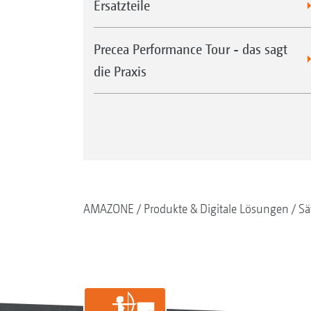
Ersatzteile
Precea Performance Tour - das sagt
die Praxis
AMAZONE
Produkte & Digitale Lösungen
Sä
Der Kalibriersack kann komfortabel unte
eingehängt werden