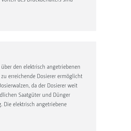
 insbesondere bei höheren
 FTender auch mit geteiltem
aat.
griert oder autark!
 über den elektrisch angetriebenen
 zu erreichende Dosierer ermöglicht
osierwalzen, da der Dosierer weit
iedlichen Saatgüter und Dünger
 Die elektrisch angetriebene
r Saatmenge aus der Traktorkabine,
ße Behälteröffnung von 1,10 m x 2,20
 per Knopfdruck. Alternativ kann
ur schnellen und einfachen Befüllung