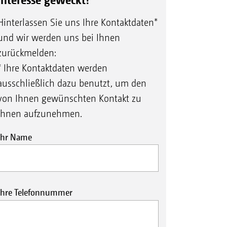
Hinterlassen Sie uns Ihre Kontaktdaten*
und wir werden uns bei Ihnen
n
zurückmelden:
träume
* Ihre Kontaktdaten werden
ichten
ausschließlich dazu benutzt, um den
von Ihnen gewünschten Kontakt zu
Ihnen aufzunehmen.
Ihr Name
Ihre Telefonnummer