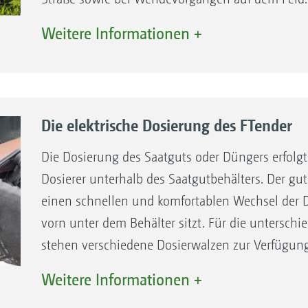
höhere Fördermengen, weshalb sich ein Einsatz
Weitere Informationen +
Düngermengen empfiehlt. Zusätzlich gibt es den
Behälter für noch mehr Kombinationen bei der S
ISOBUS-Maschinensteuerung – Vollständig inte
Die elektrische Dosierung des FTender
Die Maschinensteuerung des FTender
erfolgt über ISOBUS. Mit dieser lässt sich
Die Dosierung des Saatguts oder Düngers erfolgt
der Frontanbaubehälter einfach, intuitiv
Dosierer unterhalb des Saatgutbehälters. Der gut
und mit allen Vorteilen der ISOBUS-
einen schnellen und komfortablen Wechsel der D
Kommunikation bedienen. Der FTender
vorn unter dem Behälter sitzt. Für die untersch
kann so über eine vollständige eigene
stehen verschiedene Dosierwalzen zur Verfügung.
ISOBUS-Elektronik (ISOBUS autark)
Dosierung ermöglicht die einfache Anpassung de
Weitere Informationen +
Gro
verfügen oder auch mit der Elektronik aus
das Vordosieren in Feldecken und das Kalibrieren
m z
der Sätechnik (ISOBUS integriert)