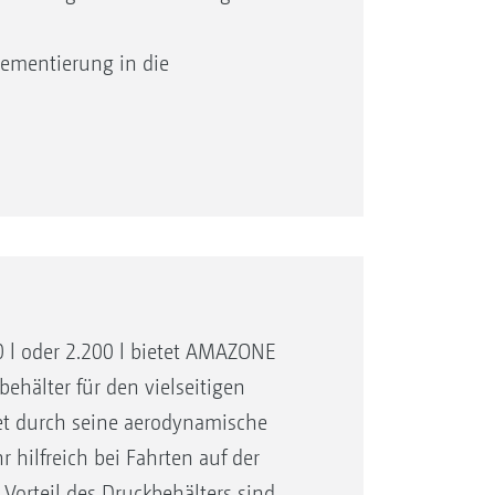
ementierung in die
d schnelle Befüllvorgänge
g und Abkuppelvorgang
ibriertaster oder TwinTerminal
 l oder 2.200 l bietet AMAZONE
ehälter für den vielseitigen
tet durch seine aerodynamische
 hilfreich bei Fahrten auf der
Vorteil des Druckbehälters sind