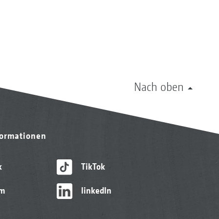
Nach oben
formationen
k
TikTok
am
linkedIn