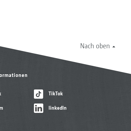
Nach oben
formationen
k
TikTok
am
linkedIn