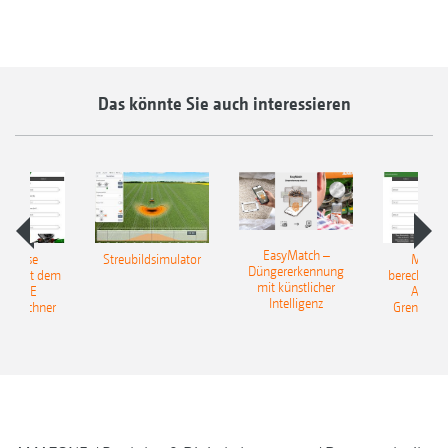
Das könnte Sie auch interessieren
EasyMatch –
rerlöse
Streubildsimulator
Mehrer
Düngererkennung
en: Mit dem
berechnen:
mit künstlicher
AZONE
AMAZ
Intelligenz
reurechner
Grenzstre