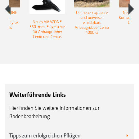
 AMAZONE
Der neue klappbare
Neue AM
sattel-
und universell
Kompaktsch
Neues AMAZONE
pflug Tyrok
einsetzbare
Catros
360-mm-Flügelschar
 Onland
Anbaugrubber Cenio
für Anbaugrubber
4000-2
Cenio und Cenius
Weiterführende Links
Hier finden Sie weitere Informationen zur
Bodenbearbeitung
Tipps zum erfolgreichen Pflügen