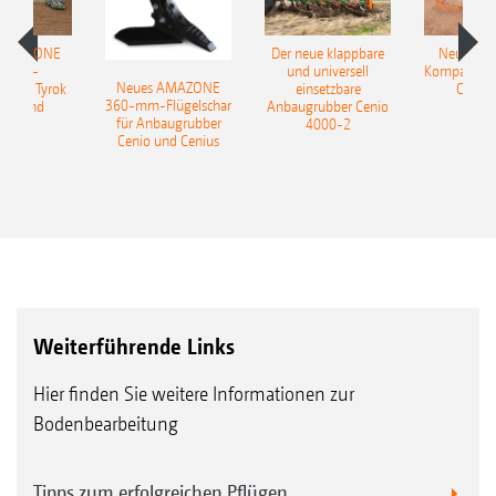
 AMAZONE
Der neue klappbare
Neue AM
sattel-
und universell
Kompaktsch
Neues AMAZONE
pflug Tyrok
einsetzbare
Catros
360-mm-Flügelschar
 Onland
Anbaugrubber Cenio
für Anbaugrubber
4000-2
Cenio und Cenius
Weiterführende Links
Hier finden Sie weitere Informationen zur
Bodenbearbeitung
Tipps zum erfolgreichen Pflügen