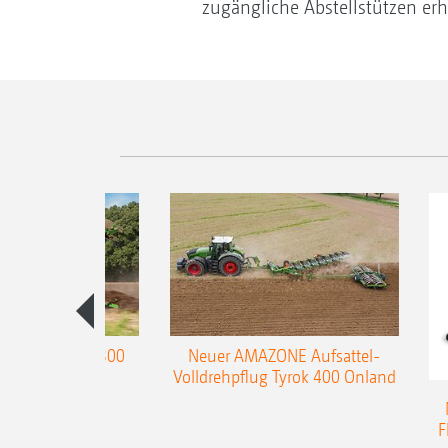
zugängliche Abstellstützen erhä
enpflug Teres 300
Neuer AMAZONE Aufsattel-
Volldrehpflug Tyrok 400 Onland
F