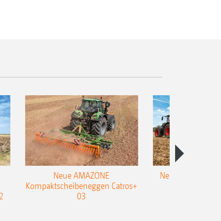
Neue AMAZONE
Neuer Doppelstrie
Kompaktscheibeneggen Catros+
Flachgrubber
2
03