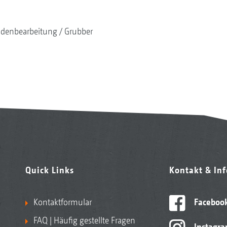
denbearbeitung
Grubber
Quick Links
Kontakt & In
Kontaktformular
Faceboo
FAQ | Häufig gestellte Fragen
Instagr