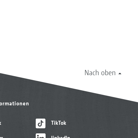
Nach oben
formationen
k
TikTok
am
linkedIn