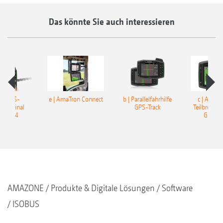
Das könnte Sie auch interessieren
ISOBUS-
e | AmaTron Connect
b | Parallelfahrhilfe
c | Autom
nterminal
GPS-Track
Teilbreiten
Tron 4
GPS-Sw
AMAZONE
Produkte & Digitale Lösungen
Software
ISOBUS