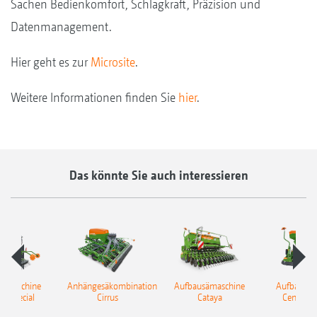
Sachen Bedienkomfort, Schlagkraft, Präzision und
Datenmanagement.
Hier geht es zur
Microsite
.
Weitere Informationen finden Sie
hier
.
Das könnte Sie auch interessieren
sämaschine
Anhängesäkombination
Aufbausämaschine
Aufbausäm
a Special
Cirrus
Cataya
Centaya 