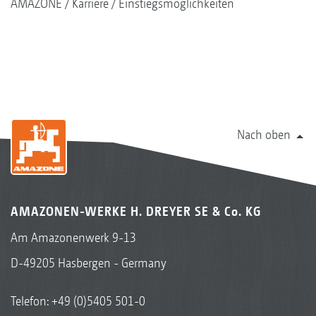
AMAZONE
Karriere
Einstiegsmöglichkeiten
Nach oben
AMAZONEN-WERKE H. DREYER SE & Co. KG
Am Amazonenwerk 9-13
D-49205 Hasbergen - Germany
Telefon:
+49 (0)5405 501-0