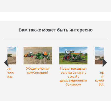
Вам также может быть интересно
Spot для
Убедительная
Новая насадная
Нов
и точного
комбинация!
сеялка Centaya-C
прице
а Precea
Special с
посев
двухсекционным
комбинаци
бункером
9004-2C