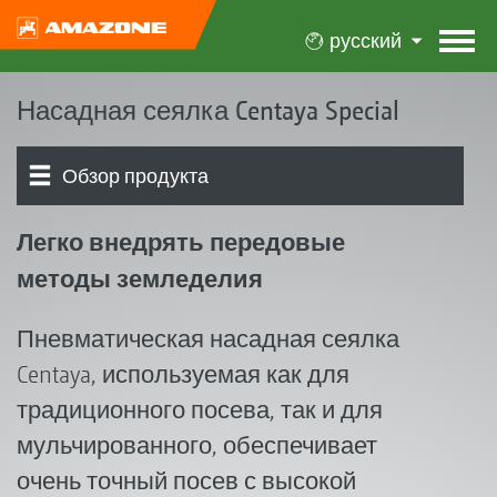
русский
Насадная сеялка Centaya Special
Обзор продукта
Концепция Centaya
Модели
Бункеры
Сошники | Штригель
Система дозирования I Распределительная
Обработка почвы I QuickLink
Электроника | Терминалы | ПО
Оснащение
Легко внедрять передовые
головка
методы земледелия
Пневматическая насадная сеялка
Centaya, используемая как для
традиционного посева, так и для
мульчированного, обеспечивает
очень точный посев с высокой