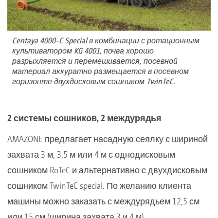
Centaya 4000-C Special в комбинации с ротационным
культиватором KG 4001, почва хорошо
разрыхляется и перемешивается, посевной
материал аккуратно размещается в посевном
горизонте двухдисковым сошником TwinTeC.
2 системы сошников, 2 междурядья
AMAZONE предлагает насадную сеялку с шириной
захвата 3 м, 3,5 м или 4 м с однодисковым
сошником RoTeC и альтернативно с двухдисковым
сошником TwinTeC special. По желанию клиента
машины можно заказать с междурядьем 12,5 см
или 15 см (ширина захвата 3 и 4 м).