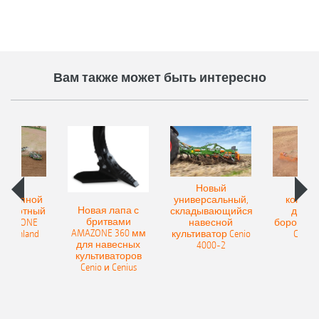
Вам также может быть интересно
овый
Новый
Нов
рицепной
универсальный,
компак
Новая лапа с
боротный
складывающийся
диско
бритвами
 AMAZONE
навесной
бороны A
AMAZONE 360 мм
400 Onland
культиватор Cenio
Catros
для навесных
4000-2
культиваторов
Cenio и Cenius