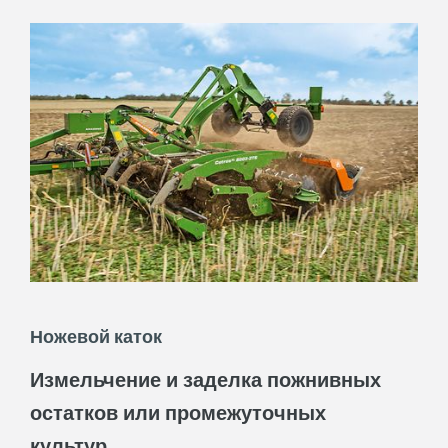
условий и условий для роста культур на
ранних стадиях развития соблюдение
высокой гигиены поля будет
приобретать все большее значение.
Поэтому AMAZONE для каждого
хозяйства предлагает подходящее
решение в виде дополнительных
инструментов для компактной дисковой
бороны Catros.
Ножевой каток
Измельчение и заделка пожнивных
остатков или промежуточных
культур