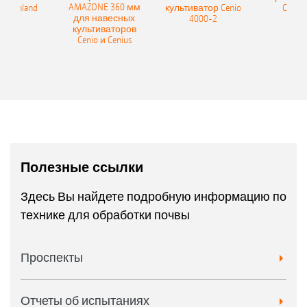
AMAZONE 360 мм
400 Onland
культиватор Cenio
Catros
для навесных
направления движения и заделывается
4000-2
культиваторов
Cenio и Cenius
идущими следом дисками.
Во время работы его можно приподнять
из кабины в рабочее положение. За счет
разделения на несколько сегментов
каток может идеально следовать по
контуру поля даже на неровной
Полезные ссылки
местности и надежно измельчать
XL
Catros
5003-2TS с передним ножевым катком
пожнивные остатки по всей ширине
Здесь Вы найдете подробную информацию по
технике для обработки почвы
захвата.
Проспекты
Преимущества ножевого катка
Наилучший результат реза благодаря
Отчеты об испытаниях
высокой окружной скорости при