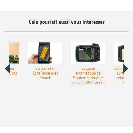
Cela pourrait aussi vous intéresser
isation de
Cenius-2TX-
Coupure
Semis spécif
on FertiSpot
ZoneFinder avec
automatique de
surface par
exatrek
fourrière et coupure
selon les c
de rangs GPS-Switch
modula