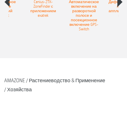
зионное
Cenius-2TX-
Автоматическое
Диффере
есение
ZoneFinder с
включение на
посев
брений
приложением
разворотной
апплика
tiSpot
exatrek
полосе и
карт
посекционное
включение GPS-
Switch
AMAZONE
Растениеводство & Применение
Хозяйства