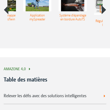
 de la nappe
Application
Système d’épandage
s ArgusTwin
mySpreader
en bordure AutoTS
Régulation
Profis
AMAZONE 4,0
Table des matières
Relever les défis avec des solutions intelligentes