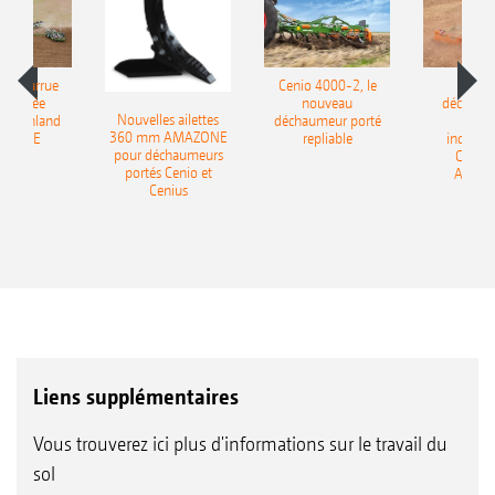
le charrue
Cenio 4000-2, le
Nouve
-portée
nouveau
déchaum
Nouvelles ailettes
400 Onland
déchaumeur porté
disq
360 mm AMAZONE
AZONE
repliable
indépen
pour déchaumeurs
Catros
portés Cenio et
AMAZ
Cenius
Liens supplémentaires
Vous trouverez ici plus d'informations sur le travail du
sol