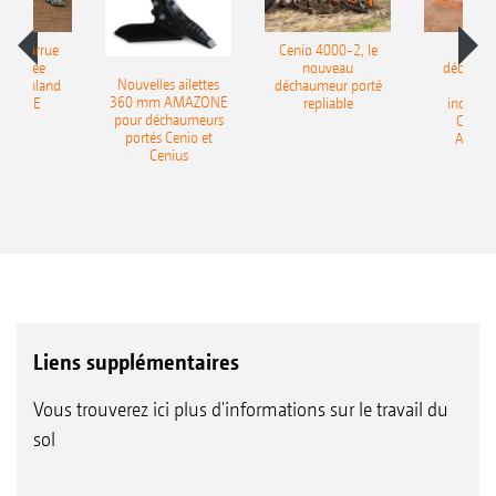
le charrue
Cenio 4000-2, le
Nouve
-portée
nouveau
déchaum
Nouvelles ailettes
400 Onland
déchaumeur porté
disq
360 mm AMAZONE
AZONE
repliable
indépen
pour déchaumeurs
Catros
portés Cenio et
AMAZ
Cenius
Liens supplémentaires
Vous trouverez ici plus d'informations sur le travail du
sol