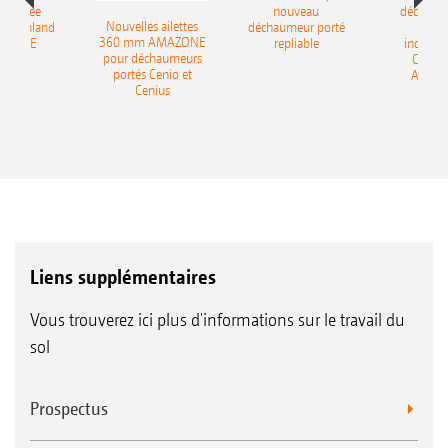
-portée
nouveau
déchaum
Nouvelles ailettes
400 Onland
déchaumeur porté
disq
360 mm AMAZONE
AZONE
repliable
indépen
pour déchaumeurs
Catros
portés Cenio et
AMAZ
Cenius
Liens supplémentaires
Vous trouverez ici plus d'informations sur le travail du
sol
Prospectus