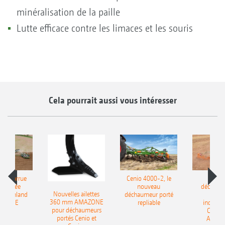
minéralisation de la paille
Lutte efficace contre les limaces et les souris
Cela pourrait aussi vous intéresser
le charrue
Cenio 4000-2, le
Nouve
-portée
nouveau
déchaum
Nouvelles ailettes
400 Onland
déchaumeur porté
disq
360 mm AMAZONE
AZONE
repliable
indépen
pour déchaumeurs
Catros
portés Cenio et
AMAZ