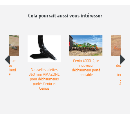
Cela pourrait aussi vous intéresser
le charrue
Cenio 4000-2, le
Nouve
-portée
nouveau
déchaum
Nouvelles ailettes
400 Onland
déchaumeur porté
disq
360 mm AMAZONE
AZONE
repliable
indépen
pour déchaumeurs
Catros
portés Cenio et
AMAZ
Cenius