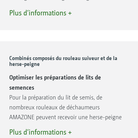
mécanique d’étanchéité métallique
Rouleau profil en U UW 580 mm
Plus d‘informations +
Totalement exempts de maintenance avec
un graissage à vie grâce au bain d’huile
Robustes et insensibles grâce aux
roulements à rouleaux sphériques au lieu
de roulements à billes
Combinés composés du rouleau suiveur et de la
herse-peigne
Optimiser les préparations de lits de
semences
Rouleau profil double U DUW 580 mm
Pour la préparation du lit de semis, de
nombreux rouleaux de déchaumeurs
AMAZONE peuvent recevoir une herse-peigne
supplémentaire. Les herses-peignes créent
Plus d‘informations +
une structure de sol très finement émottée et