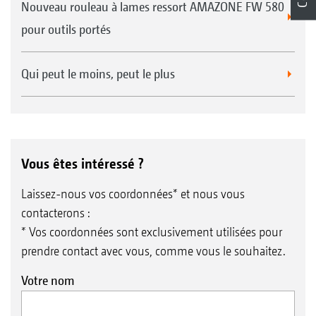
Nouveau rouleau à lames ressort AMAZONE FW 580
pour outils portés
Rouleau profil double Disc-U DDU 600 mm
Qui peut le moins, peut le plus
Système herse-peigne pour les rouleaux suiveurs TW
et DUW
* Attention ! Associé à un essieu de transport
TS
Vous êtes intéressé ?
, le demi-tour sur le rouleau n’est pas possible.
Laissez-nous vos coordonnées* et nous vous
contacterons :
* Vos coordonnées sont exclusivement utilisées pour
prendre contact avec vous, comme vous le souhaitez.
Votre nom