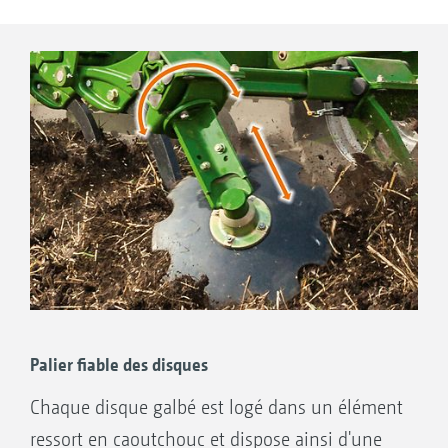
Joint glace intégré dans des logements
coniques
Remplissage d’huile de boîte de vitesses
Éprouvé plus de 1 000 000 de fois !
« Les disques galbés de nivellement réalisent
un super travail. Les disques de bordure
s'insèrent et se retirent très facilement et
disposent de bonnes possibilités d'ajustement
dans les trous oblongs. »
(profi test · 07/2011)
Palier fiable des disques
Chaque disque galbé est logé dans un élément
ressort en caoutchouc et dispose ainsi d'une