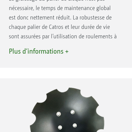
nécessaire, le temps de maintenance global
est donc nettement réduit. La robustesse de
chaque palier de Catros et leur durée de vie
sont assurées par l’utilisation de roulements à
double rangées de billes et de joints
Plus d‘informations +
d’étanchéité mécaniques ; composants utilisés
depuis des décennies dans le domaine du
génie civil pour équiper les véhicules à
chenilles.
Vos avantages :
Nivellement optimal grâce aux lames en
acier à ressort ou aux disques de
nivellement