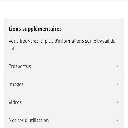
Liens supplémentaires
Vous trouverez ici plus d'informations sur le travail du
sol
Système de couteaux souples* pour le rouleau suiveur
WW
Rouleau Double-Disc DDW 600 mm
Prospectus
Images
Videos
Notices d'utilisation