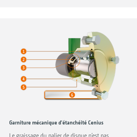
nivellement lisses ou crénelés.
éléments de bordure réglables permettent des
Pour obtenir un raccord propre, les disques de
raccords parfaits.
bordure ou les lames en acier à ressort sont
disponibles avec un réglage d'angle et de
hauteur.
Garniture mécanique d'étanchéité Cenius
Le graissage du palier de disque n’est pas