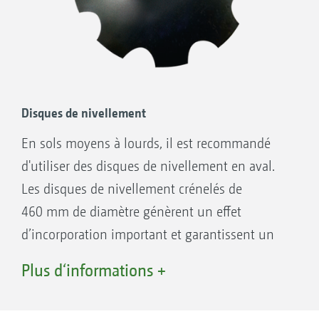
Disques de bordure réglables séparément en
hauteur et en inclinaison pour un résultat
de travail parfait dans la zone de bordure
Paliers lubrifiés à vie avec joints surfacés
Sécurité anti-pierre sans aucune
Disques de nivellement
maintenance par le biais d’éléments en
En sols moyens à lourds, il est recommandé
caoutchouc
d'utiliser des disques de nivellement en aval.
Les disques de nivellement crénelés de
460 mm de diamètre génèrent un effet
Roulement à double rangées de billes à
d’incorporation important et garantissent un
contact oblique
entraînement fiable, même avec des volumes
Plus d‘informations +
2 x joint torique
de paille élevés.
2 x joint surfacé