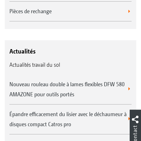
Système herse-peigne pour les rouleaux suiveurs KWM
Rouleau profil double Disc-U DDU 600 mm
et DW
Pièces de rechange
Actualités
Actualités travail du sol
Nouveau rouleau double à lames flexibles DFW 580
Rouleau Matrix KWM 650 mm
Système de racleurs souples pour le rouleau suiveur
AMAZONE pour outils portés
UW
Épandre efficacement du lisier avec le déchaumeur à
disques compact Catros pro
Contact