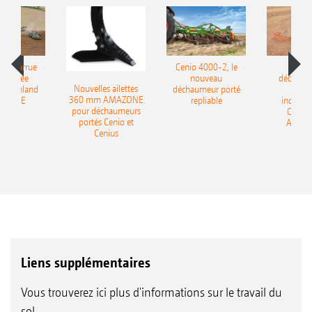
le charrue
Cenio 4000-2, le
Nouve
-portée
nouveau
déchaum
Nouvelles ailettes
400 Onland
déchaumeur porté
disq
360 mm AMAZONE
AZONE
repliable
indépen
pour déchaumeurs
Catros
portés Cenio et
AMAZ
Cenius
Liens supplémentaires
Vous trouverez ici plus d'informations sur le travail du
sol