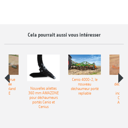
Cela pourrait aussi vous intéresser
le charrue
Cenio 4000-2, le
Nouve
-portée
nouveau
déchaum
Nouvelles ailettes
400 Onland
déchaumeur porté
disq
360 mm AMAZONE
AZONE
repliable
indépen
pour déchaumeurs
Catros
portés Cenio et
AMAZ
Cenius