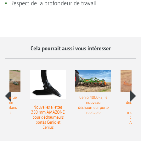
Respect de la profondeur de travail
Cela pourrait aussi vous intéresser
le charrue
Cenio 4000-2, le
Nouve
-portée
nouveau
déchaum
Nouvelles ailettes
400 Onland
déchaumeur porté
disq
360 mm AMAZONE
AZONE
repliable
indépen
pour déchaumeurs
Catros
portés Cenio et
AMAZ
Cenius