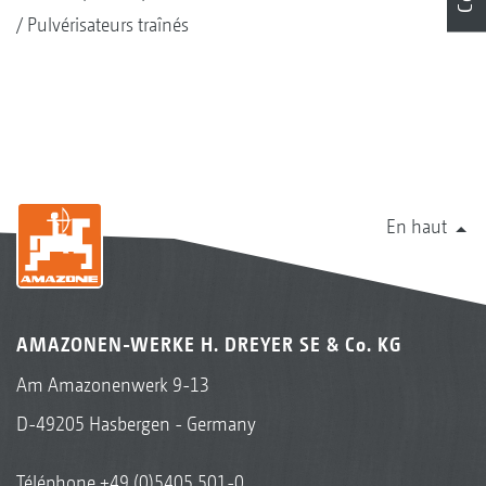
Pulvérisateurs traînés
En haut
AMAZONEN-WERKE H. DREYER SE & Co. KG
Am Amazonenwerk 9-13
D-49205 Hasbergen - Germany
Téléphone
+49 (0)5405 501-0