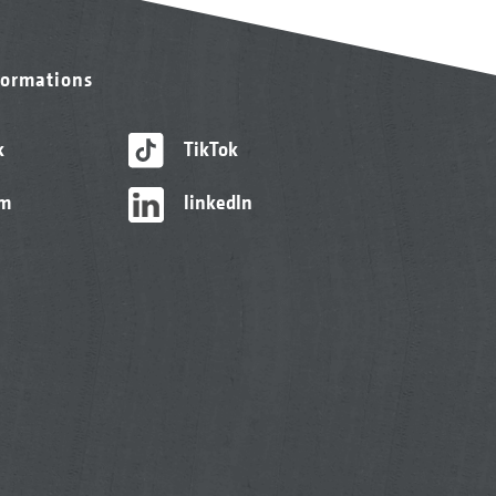
formations
k
TikTok
am
linkedIn