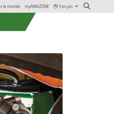
s le monde
myAMAZONE
français