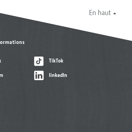
En haut
formations
k
TikTok
am
linkedIn