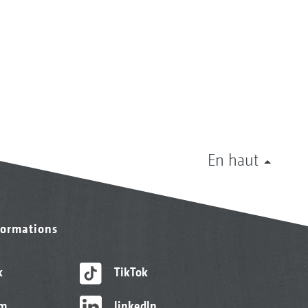
En haut
formations
k
TikTok
am
linkedIn