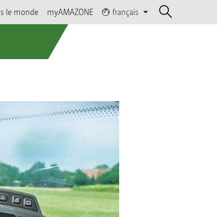
s le monde
myAMAZONE
français