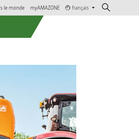
s le monde
myAMAZONE
français