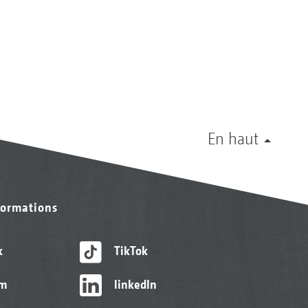
En haut
formations
k
TikTok
am
linkedIn