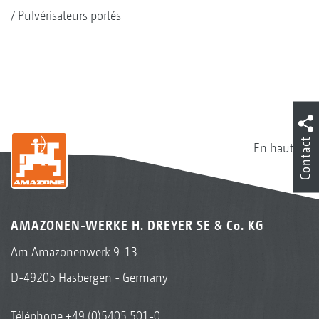
Pulvérisateurs portés
Contact
En haut
AMAZONEN-WERKE H. DREYER SE & Co. KG
Am Amazonenwerk 9-13
D-49205 Hasbergen - Germany
Téléphone
+49 (0)5405 501-0