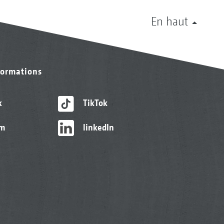
En haut
formations
k
TikTok
am
linkedIn