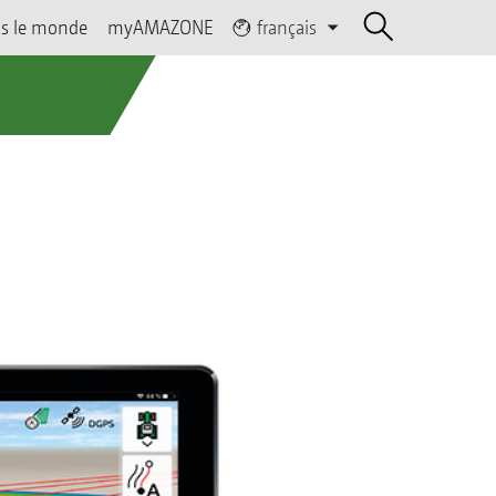
s le monde
myAMAZONE
français