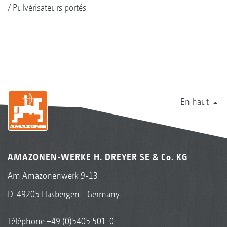
Pulvérisateurs portés
En haut
AMAZONEN-WERKE H. DREYER SE & Co. KG
Am Amazonenwerk 9-13
D-49205 Hasbergen - Germany
Téléphone
+49 (0)5405 501-0