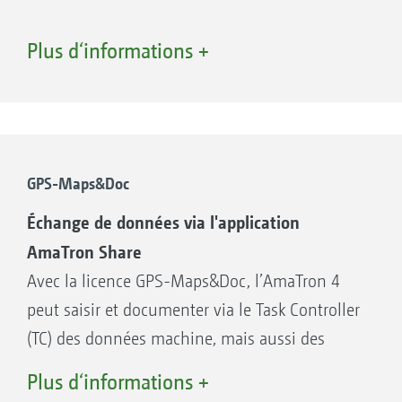
+
Vos avantages grâce à l’AmaPilot
:
Plus d‘informations +
Mode d’affichage Cartes avec AmaTron Twin –
Pratiquement toutes les fonctions sont
Représentation claire de la machine, de ses tronçons
directes grâce aux trois niveaux intégrés
et des boutons de commande à droite de l’écran du
terminal mobile.
dans la poignée
Repose-main réglable
Affectation libre et personnalisée des
GPS-Maps&Doc
touches
Échange de données via l'application
AmaTron Share
Avec la licence GPS-Maps&Doc, l’AmaTron 4
peut saisir et documenter via le Task Controller
(TC) des données machine, mais aussi des
données géoréférencées. De même une
Plus d‘informations +
modulation des intrants est possible par le