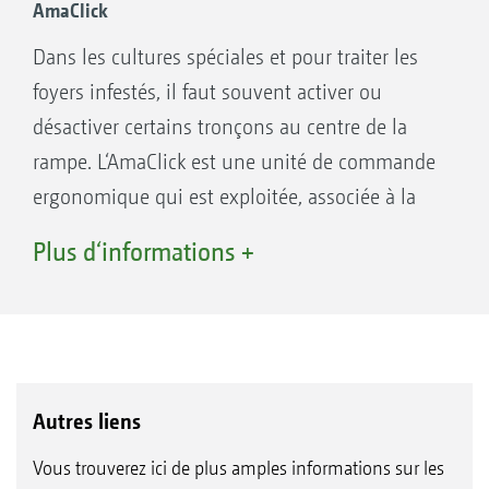
AmaClick
Dans les cultures spéciales et pour traiter les
Grâce à une coupure précise, GPS-Switch
foyers infestés, il faut souvent activer ou
permet d’éviter les chevauchements en
désactiver certains tronçons au centre de la
fourrière ou sur les pointes.
rampe. L‘AmaClick est une unité de commande
ergonomique qui est exploitée, associée à la
poignée multifonction AmaPilot+, ou seule
Plus d‘informations +
avec un terminal ISOBUS.
Autres liens
Vous trouverez ici de plus amples informations sur les