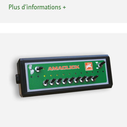
compatibles ISOBUS.
Plus d‘informations +
GPS-Switch basic
Coupure automatique jusqu’à 16 tronçons
Création d’une fourrière virtuelle
Anticipation de descente automatique de
rampe sur un pulvérisateur AMAZONE
En option pour AmaTron 4
GPS-Switch pro
(extension du GPS-Switch
basic)
Zoom automatique à l’approche de la
fourrière et marquage d’obstacle