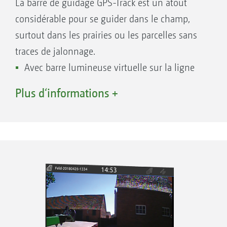
La barre de guidage GPS-Track est un atout
Avec l’Appli AmaTron Share, importer
considérable pour se guider dans le champ,
facilement les chantiers au format ISO-XML
surtout dans les prairies ou les parcelles sans
ou au format shape et exporter les chantiers
traces de jalonnage.
traités au format ISO-XML ou au format PDF,
Avec barre lumineuse virtuelle sur la ligne
sous forme de résumé de chantier
d’état
Plus d‘informations +
Commencer directement à travailler et
Coupure automatique de jalonnage via GPS
décider ensuite si les données doivent être
pour les semoirs
enregistrées
Différents modes de voies, tels que ligne A-
B ou tracé de lignes de contour
En option pour AmaTron 4
Application AmaTron Share pour la
transmission numérique des données. Testez
maintenant !