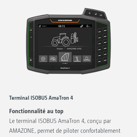
Logiciels machine adaptés à l’utilisation et
structure logique des menus
Affichage MiniView sur tous les terminaux
AMAZONE et autres terminaux ISOBUS.
Regardez par exemple les données machine
sur l’affichage cartographique.
Possibilité de pilotage machine par le biais
du terminal du tracteur ou d’une solution 2
terminaux
Assignation flexible du mode d’affichage
Terminal ISOBUS AmaTron 4
carte et machine entre le terminal du
Fonctionnalité au top
tracteur et le terminal utilisateur
Le terminal ISOBUS AmaTron 4, conçu par
Concept de pilotage unique. Affichages
AMAZONE, permet de piloter confortablement
configurés librement et interfaces opérateur