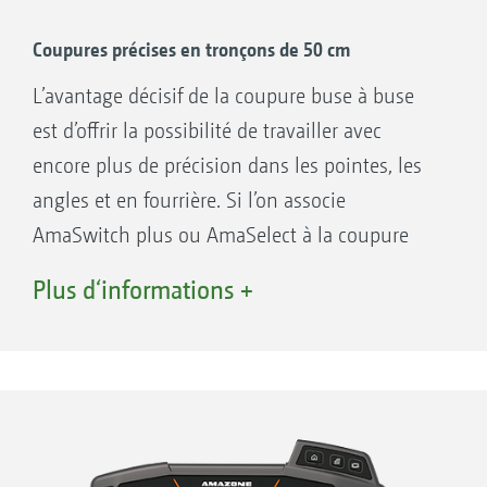
WhatsApp, aux clients ou au bureau. La
gestion des données est très conviviale.
Coupures précises en tronçons de 50 cm
L’avantage décisif de la coupure buse à buse
est d’offrir la possibilité de travailler avec
encore plus de précision dans les pointes, les
angles et en fourrière. Si l’on associe
AmaSwitch plus ou AmaSelect à la coupure
1. Création d’une carte de modulation dans un
automatique de tronçons GPS-Switch avec
Plus d‘informations +
système d'information et de gestion agricole et
Section Control, on a une coupure
modulation intra-parcellaire automatique de
automatique buse à buse avec des tronçons de
la dose avec l’AmaTron 4
50 cm. Les surfaces de chevauchement sont
2. ISO-XML et shape
ainsi nettement réduites et sont jusqu’à 85 %
3. ISO-XML et PDF
moins élevées par rapport aux coupures de
tronçons conventionnelles Section Control.