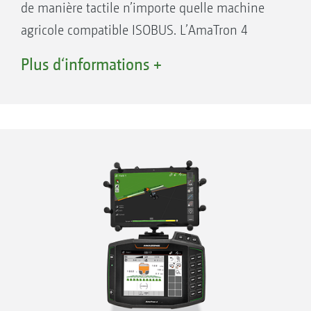
de manière tactile n’importe quelle machine
individuelles pour chaque conducteur
agricole compatible ISOBUS. L’AmaTron 4
Fonctions utiles supplémentaires, telles que
autorise toutes les fonctions ISOBUS – avec un
Plus d‘informations +
la descente anticipée automatique de rampe
plus en matière de confort, de convivialité et
sur votre pulvérisateur AMAZONE
de visibilité. Mais il offre bien davantage, en
Fonction d'enregistrement des données du
particulier en interaction avec les machines
contrôleur de tâches intégré
agricoles AMAZONE et garantit la pleine
fonctionnalité en agriculture de précision.
Avantages du logiciel machine AMAZONE :
Conçu pour l'utilisateur et intuitif
ROBUSTE !
Taillé sur mesure pour la machine
Écran tactile 8 pouces anti-reflets avec
Champ d'application fonctionnel supérieur à
boîtier en aluminium, étanche à l’eau et à la
la norme ISOBUS
poussière
Repose-main ergonomique à l’arrière pour