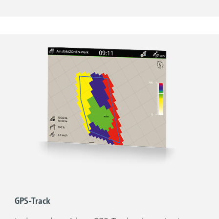
biais du traitement des cartes de modulation
au format shape et au format ISO-XML.
Avantages de GPS-Maps&Docs avec l’Appli
AmaTron Share :
Système intuitif pour l’exécution des cartes
de modulation
Régulation automatique du débit, spécifique
à la surface parcellaire
Affichage des limites de champ inactives et
détection automatique de champ en roulant
sur la parcelle
Gestion optimale des cultures grâce à une
GPS-Track
application en adéquation avec les besoins