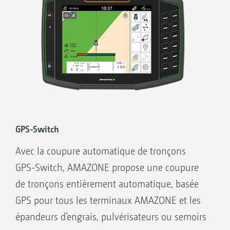
Ainsi l’association de GPS-Switch et de la buse
à buse entraîne des économies considérables
de produits (suivant les parcelles, la largeur de
travail et le nombre de tronçons) par rapport à
la technique utilisée jusqu’à présent.
GPS-Switch
Avec la coupure automatique de tronçons
GPS-Switch, AMAZONE propose une coupure
de tronçons entièrement automatique, basée
GPS pour tous les terminaux AMAZONE et les
épandeurs d’engrais, pulvérisateurs ou semoirs