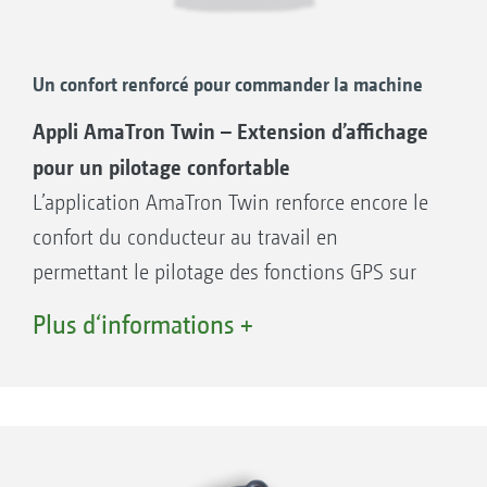
une bonne prise en main
Un confort renforcé pour commander la machine
BIEN PENSÉ !
Menus de navigation clairs, adaptés à la
Appli AmaTron Twin – Extension d’affichage
pratique pour une utilisation simple et
pour un pilotage confortable
intuitive
L’application AmaTron Twin renforce encore le
Pilotage via l’écran tactile ou les touches
confort du conducteur au travail en
Lecture facile des informations de travail et
permettant le pilotage des fonctions GPS sur
gestion aisée des chantiers. Travailler
une tablette, parallèlement au pilotage de la
Plus d‘informations +
d'abord – Enregistrer ensuite
machine sur l’AmaTron 4.
Licences de logiciel en option pour
bénéficier d’un maximum de possibilités en
Avantages de l’extension d’affichage
termes d’agriculture de précision
AmaTron Twin :
Utilisation d’un terminal mobile existant