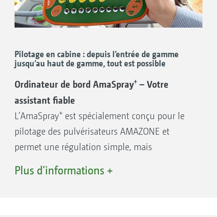
Pilotage en cabine : depuis l’entrée de gamme
jusqu’au haut de gamme, tout est possible
+
Ordinateur de bord AmaSpray
– Votre
assistant fiable
+
L’AmaSpray
est spécialement conçu pour le
pilotage des pulvérisateurs AMAZONE et
permet une régulation simple, mais
automatique de l’UF. Les commutateurs
Plus d‘informations +
intégrés dans le terminal permettent la
+
coupure de 5, 7 ou 9 tronçons. L‘AmaSpray
est
doté d’un affichage numérique de pression et