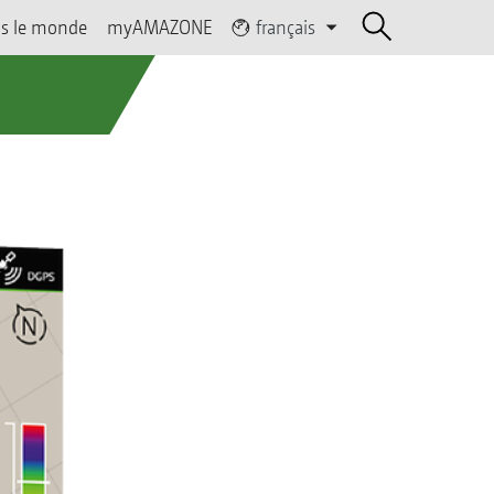
s le monde
myAMAZONE
français