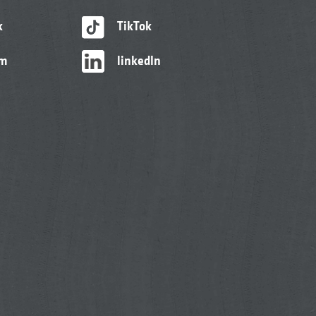
k
TikTok
am
linkedIn