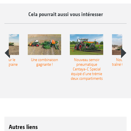
Cela pourrait aussi vous intéresser
pot pour le
Une combinaison
Nouveau semoir
Nouveau 
monograine
gagnante !
pneumatique
traîné Cirr
recea
Centaya-C Special
Gra
équipé d’une trémie
deux compartiments
Autres liens