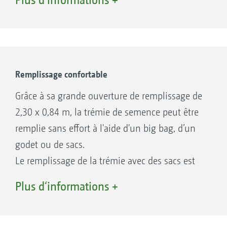
facilement accessible par une échelle et une
passerelle. Grâce à un fond conique et aux
parois verticales de la trémie, la semence est
guidée en sécurité jusqu'au doseur et les
quantités résiduelles sont réduites.
Remplissage confortable
Grâce à sa grande ouverture de remplissage de
Les avantages de la trémie du Centaya
2,30 x 0,84 m, la trémie de semence peut être
Special :
remplie sans effort à l'aide d'un big bag, d’un
Grande trémie de semence avec large
godet ou de sacs.
ouverture de trémie
Le remplissage de la trémie avec des sacs est
Centre de gravité optimal de la machine
facilité par la passerelle de chargement
Plus d‘informations +
Bonne accessibilité
équipée d'une main courante et d'une échelle.
Les grilles de la trémie de semence peuvent
servir de support pour les sacs.