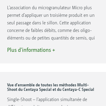
avec son diamètre de 195 mm permet un
L’association du microgranulateur Micro plus
remplissage simple et rapide. La commande
permet d’appliquer un troisième produit en un
du microgranulateur se fait par le logiciel
seul passage dans le sillon. Cette application
ISOBUS du semoir.
concerne de faibles débits, comme des oligo-
éléments ou de petites quantités de semis, qui
sont injectés dans le même conduit de semis
Plus d‘informations +
que les autres produits épandus.
Vue d'ensemble de toutes les méthodes Multi-
Shoot du Centaya Special et du Centaya-C Special
Single-Shoot – l’application simultanée de