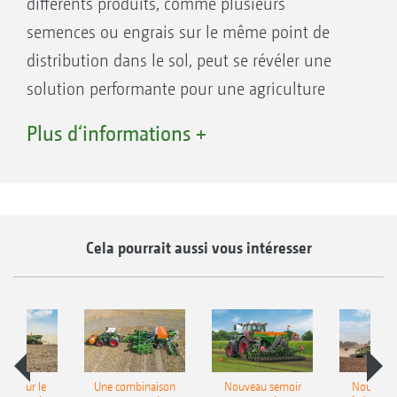
différents produits, comme plusieurs
Le dosage est confortable par le biais de l’unité de
distribution entraînée électriquement directement
semences ou engrais sur le même point de
en dessous de la trémie de semence
distribution dans le sol, peut se révéler une
solution performante pour une agriculture
tournée vers l'avenir, garantissant les
Plus d‘informations +
rendements.
Avantages du Single-Shoot pour l’application
de différentes semences :
Cela pourrait aussi vous intéresser
Absence de mélange en trémie pour une
répartition idéale au sol des différentes
cultures en un seul passage
Le remplissage est facile et rapide
pot pour le
Une combinaison
Nouveau semoir
Nouveau 