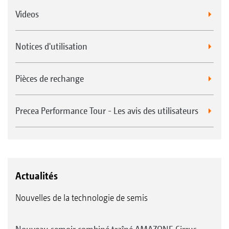
Videos
Notices d'utilisation
Pièces de rechange
Single-Shoot :
3 produits avec implantation sur 1 seul
Precea Performance Tour - Les avis des utilisateurs
niveau, par exemple Centaya-C Special avec
Micro plus
Actualités
Nouvelles de la technologie de semis