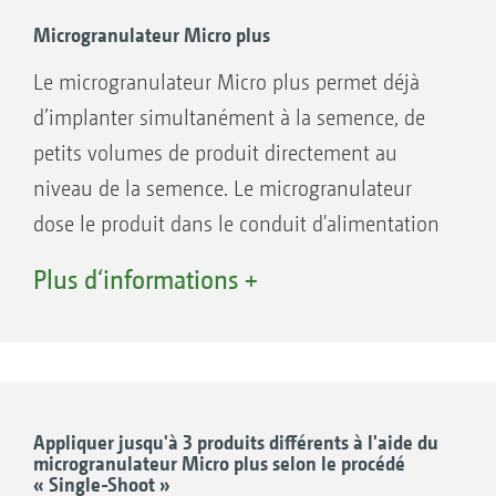
avec les doseurs correspondants.
Microgranulateur Micro plus
Le microgranulateur Micro plus permet déjà
d’implanter simultanément à la semence, de
petits volumes de produit directement au
niveau de la semence. Le microgranulateur
dose le produit dans le conduit d'alimentation
principal du semoir. Il s'agit du procédé Single
Plus d‘informations +
Shoot où les deux produits se retrouvent dans
le même sillon de semis à la même
profondeur.
^Le Micro plus est équipé d’un doseur
électrique en dessous de la trémie de 110 l
Appliquer jusqu'à 3 produits différents à l'aide du
microgranulateur Micro plus selon le procédé
bien accessible. L’ouverture de remplissage
« Single-Shoot »