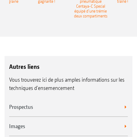
monograine
gagnante !
pneumatique
traîné Cirr
recea
Centaya-C Special
Gra
équipé d’une trémie
deux compartiments
Semence uniquement :
Avec le Centaya Special
Autres liens
Vous trouverez ici de plus amples informations sur les
techniques d'ensemencement
Prospectus
Single-Shoot :
2 produits avec implantation sur
1 niveau avec le Centaya-C Special ou le
Images
Centaya Special avec Micro plus