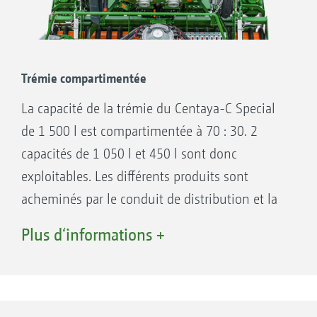
entraînement électrique, réglables en continu,
pour des densités de semis de 0,5 à
400 kg/ ha.
Trémie compartimentée
La capacité de la trémie du Centaya-C Special
de 1 500 l est compartimentée à 70 : 30. 2
capacités de 1 050 l et 450 l sont donc
exploitables. Les différents produits sont
acheminés par le conduit de distribution et la
tête de répartition jusqu’aux éléments
Plus d‘informations +
semeurs. Dans ce cas, les produits sont
épandus selon un procédé Single-Shoot vers
un point d'implantation dans le sol. Ainsi,
différentes semences sont dosées précisément