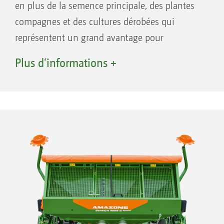
en plus de la semence principale, des plantes
compagnes et des cultures dérobées qui
représentent un grand avantage pour
augmenter la protection face à l’érosion,
Plus d‘informations +
étouffer les adventices, mais aussi favoriser la
biodiversité. En outre, l’apport simultané
d’engrais est une solution efficace qui favorise
un développement rapide des plantules et des
taux de levée importants dans le champ.
Dosage précis
Sur le Centaya Special ou le Centaya-C Special,
le dosage des différents produits est réalisé
avec précision par le biais des doseurs à