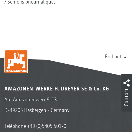
Semoirs pneumatiques
En haut
AMAZONEN-WERKE H. DREYER SE & Co. KG
Contact
Am Amazonenwerk 9-13
D-49205 Hasbergen - Germany
Téléphone
+49 (0)5405 501-0