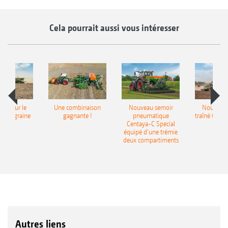
Cela pourrait aussi vous intéresser
pot pour le
Une combinaison
Nouveau semoir
Nouveau 
monograine
gagnante !
pneumatique
traîné Cirr
recea
Centaya-C Special
Gra
équipé d’une trémie
deux compartiments
Autres liens