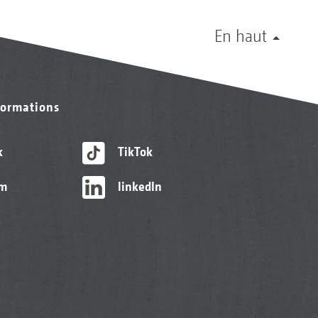
En haut
formations
k
TikTok
am
linkedIn