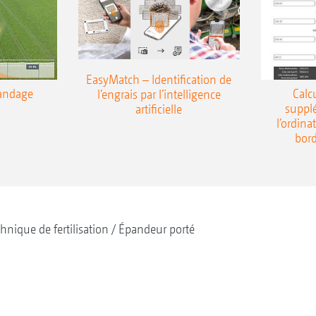
EasyMatch – Identification de
pandage
Calc
l’engrais par l’intelligence
supplé
artificielle
l’ordin
bor
hnique de fertilisation
Épandeur porté