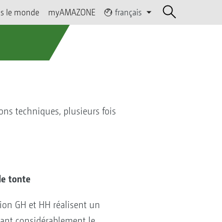
s le monde
myAMAZONE
français
ons techniques, plusieurs fois
de tonte
sion GH et HH réalisent un
sant considérablement le