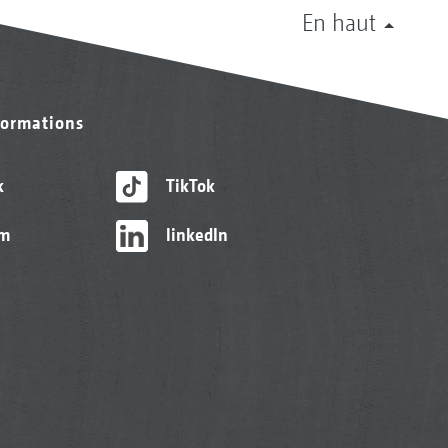
En haut
formations
k
TikTok
am
linkedIn