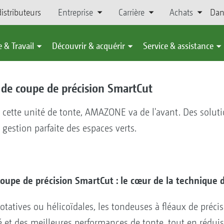
istributeurs
Entreprise
Carrière
Achats
Dan
 & Travail
Découvrir & acquérir
Service & assistance
 de coupe de précision SmartCut
c cette unité de tonte, AMAZONE va de l'avant. Des soluti
estion parfaite des espaces verts.
coupe de précision SmartCut : le cœur de la technique 
tatives ou hélicoïdales, les tondeuses à fléaux de préci
 et des meilleures performances de tonte, tout en rédui