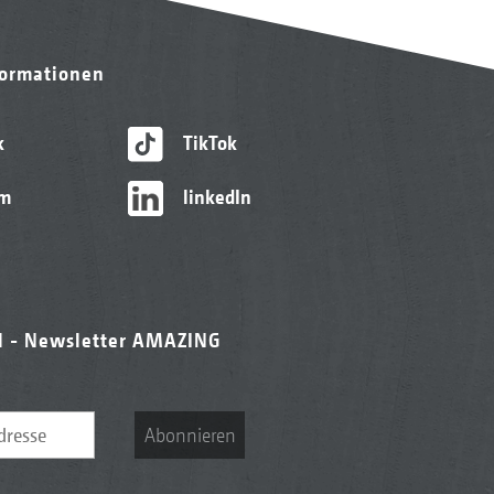
formationen
k
TikTok
am
linkedIn
l - Newsletter AMAZING
Abonnieren