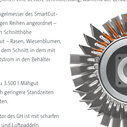
ügelmesser des SmartCut-
migen Reihen angeordnet –
en Schnitthöhe
ut – Rasen, Wiesenblumen,
 dem Schnitt in dem mit
tstrom in den Behälter
zu 3.500 l Mähgut
h geringere Standzeiten
ten.
or des GH ist mit scharfen
 und Luftpaddeln