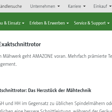
ändlersuche
Unternehmen
Karriere
Einkauf
u & Einsatz
Erleben & Erwerben
Service & Support
xaktschnittrotor
em Mähwerk geht AMAZONE voran. Mehrfach prämierte T
agement.
chnittrotor: Das Herzstück der Mähtechnik
 GH und HH im Gegensatz zu üblichen Spindelmähern ode
lichen eine bessere Schnittleistung, während der Geräusc