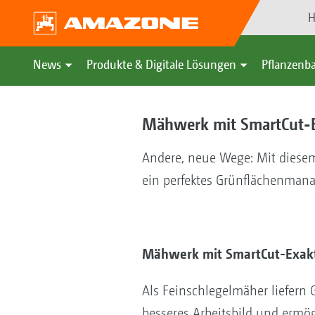
H
News
Produkte & Digitale Lösungen
Pflanzenba
Mähwerk mit SmartCut-E
Andere, neue Wege: Mit dies
ein perfektes Grünflächenman
Mähwerk mit SmartCut-Exakts
Als Feinschlegelmäher liefern
besseres Arbeitsbild und ermög