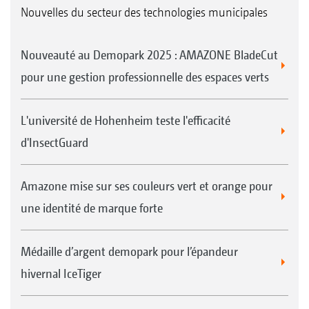
Pièces détachées et notices d'utilisation
Nouvelles du secteur des technologies municipales
Maintenance et remisage
Nouveauté au Demopark 2025 : AMAZONE BladeCut
pour une gestion professionnelle des espaces verts
L'université de Hohenheim teste l'efficacité
d'InsectGuard
Amazone mise sur ses couleurs vert et orange pour
une identité de marque forte
Médaille d’argent demopark pour l’épandeur
hivernal IceTiger