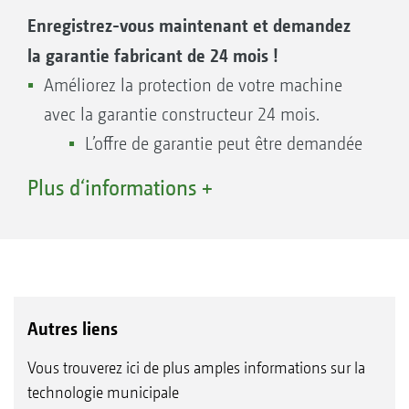
propre centre de pièces détachées au sein de
Enregistrez-vous maintenant et demandez
sa filiale, située à Auneau, en Eure-et-Loir.
la garantie fabricant de 24 mois !
Quand vous avez besoin de nous, l’équipe SAV
Améliorez la protection de votre machine
AMAZONE est à votre disposition, assistée par
avec la garantie constructeur 24 mois.
le réseau national de partenaires commerciaux
L’offre de garantie peut être demandée
et de techniciens SAV compétents et
durant la période contractuelle de
Plus d‘informations +
parfaitement formés.
garantie de 12 mois après la première
Un service hivernal efficace dès le premier
utilisation.
mètre.
Avantages des pièces d’usure et de
remplacement d’origine :
Pièces détachées – Trouver encore plus
Autres liens
Qualité, fiabilité et performance
facilement les pièces détachées adaptées à
Disponibilité immédiate, même pour les
Vous trouverez ici de plus amples informations sur la
votre machine !
technologie municipale
machines plus anciennes