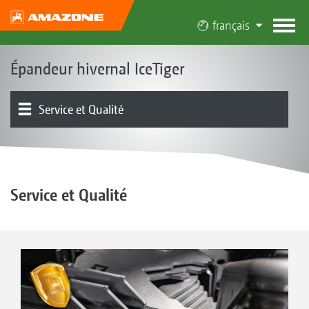
français
Épandeur hivernal IceTiger
Service et Qualité
Concept de l’IceTiger
Modèles – IceTiger S et IceTiger
Appareil de base | Châssis | Trémie
Pilotage | Électronique
Présentation produit
Service et Qualité