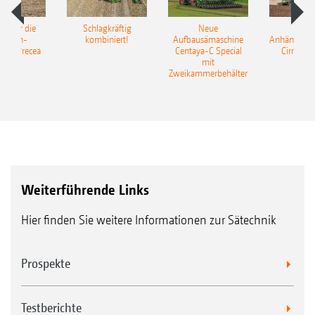
pot für die
Schlagkräftig
Neue
Neu
elkorn-
kombiniert!
Aufbausämaschine
Anhängesäk
ine Precea
Centaya-C Special
Cirrus 9
mit
Gra
Zweikammerbehälter
Weiterführende Links
Hier finden Sie weitere Informationen zur Sätechnik
Prospekte
Testberichte