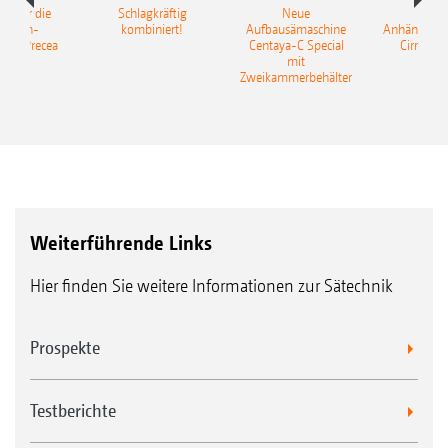
pot für die
Schlagkräftig
Neue
Neu
elkorn-
kombiniert!
Aufbausämaschine
Anhängesäk
ine Precea
Centaya-C Special
Cirrus 9
mit
Gra
Zweikammerbehälter
Weiterführende Links
Hier finden Sie weitere Informationen zur Sätechnik
Prospekte
Testberichte