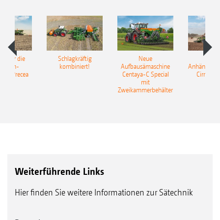
pot für die
Schlagkräftig
Neue
Neu
elkorn-
kombiniert!
Aufbausämaschine
Anhängesäk
ine Precea
Centaya-C Special
Cirrus 9
mit
Gra
Zweikammerbehälter
Weiterführende Links
Hier finden Sie weitere Informationen zur Sätechnik